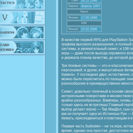
28.12.1996
США:
Апрель 1997
Европа:
Saturn
17.09.1998
Япония:
PSP
23.02.2006
Япония:
В качестве первой RPG для PlayStation Su
графика высокого разрешения, и полный 
системы, и увлекательный сюжет, и 108
игры — даже после выхода огромного кол
и держала планку качества, до которой д
Три боевые системы — это и классическа
персонажей, и дуэли, и масштабные бит
бумага». У последних двух, естественно,
можно было пересчитать по пальцам: он
разнообразие в преимущественно монот
Сюжет, довольно типичный в основе сво
интересными поворотами и множеством о
крайне разнообразных. Вампиры, гномы, 
только здесь не встретишь! Главный геро
выбор делает игрок) — Тир МакДол, сын о
как он получает одну из Истинных Рун —
бежать, присоединиться к повстанцам и в 
Первая часть Suikoden – не та игра, ко
время, однако она простая, достаточно ко