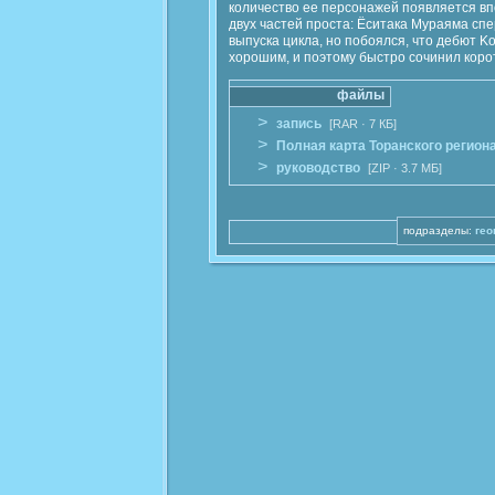
количество ее персонажей появляется впо
двух частей проста: Ёситака Мураяма сп
выпуска цикла, но побоялся, что дебют 
хорошим, и поэтому быстро сочинил корот
файлы
>
запись
[RAR · 7 КБ]
>
Полная карта Торанского регион
>
руководство
[ZIP · 3.7 МБ]
подразделы:
гео