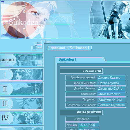
главная
» Suikoden I
Suikoden I
создатели
Дзюнко Кавано
Дизайн персонажей:
Натто Коуяма
Дизайн монстров:
Дзюнтаро Сайто
Дизайн объектов:
Мики Хигасино
Композитор:
Кадзуми Китауэ
Продюсер:
Ёситака Мураяма
Создатель / сценарист:
даты релизов
PlayStation
15.12.1995
Япония: